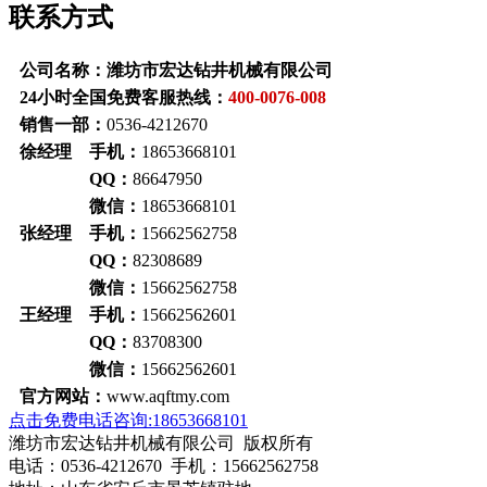
联系方式
公司名称：潍坊市宏达钻井机械有限公司
24小时全国免费客服热线：
400-0076-008
销售一部：
0536-4212670
徐经理 手机：
18653668101
QQ：
86647950
微信：
18653668101
张经理 手机：
15662562758
QQ：
82308689
微信：
15662562758
王经理 手机：
15662562601
QQ：
83708300
微信：
15662562601
官方网站：
www.aqftmy.com
点击免费电话咨询:18653668101
潍坊市宏达钻井机械有限公司 版权所有
电话：0536-4212670 手机：15662562758